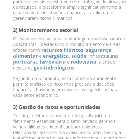
para análises de investimento e estratégias de alocação
de recursos, a plataforma amplia significativamente a
capacidade de instituições financeiras avaliarem e
gerenciarem riscos climáticos.
2) Monitoramento setorial
O levantamento valoriza a abordagem multissetorial do
AdaptaBrasil, destacando o monitoramento de áreas
recursos hídricos
segurança
críticas como
,
alimentar
energética
saúde
e
,
, infraestruturas
portuária
ferroviária
rodoviária
,
e
, além de
geo-hidrológicos
desastres
.
Segundo o documento, essa cobertura abrangente
permite análises de risco mais precisas e decisões
financeiras baseadas em evidências específicas para
cada setor econômico.
3) Gestão de riscos e oportunidades
Por fim, o estudo considera o AdaptaBrasil uma
ferramenta essencial para o setor privado gerenciar
vulnerabilidades e identificar oportunidades
relacionadas ao clima. Na avaliação do documento, a
plataforma preenche lacunas informacionais e promove