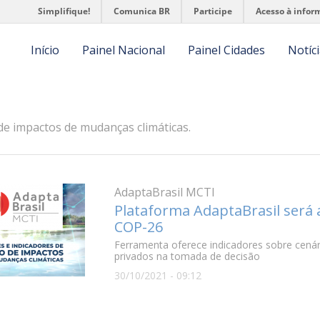
Simplifique!
Comunica BR
Participe
Acesso à infor
navegação
Início
Painel Nacional
Painel Cidades
Notíc
de impactos de mudanças climáticas.
AdaptaBrasil MCTI
Plataforma AdaptaBrasil será 
COP-26
Ferramenta oferece indicadores sobre cenár
privados na tomada de decisão
30/10/2021 - 09:12