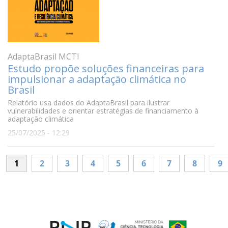
AdaptaBrasil MCTI
Estudo propõe soluções financeiras para
impulsionar a adaptação climática no
Brasil
Relatório usa dados do AdaptaBrasil para ilustrar
vulnerabilidades e orientar estratégias de financiamento à
adaptação climática
25/07/2025 - 12:29
Paginação
1
2
3
4
5
6
7
8
9