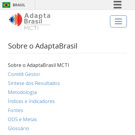
BRASIL
Simplifique!
Comunica BR
Participe
Sobre o AdaptaBrasil
Acesso à informação
Legislação
Navegação principal
Canais
Sobre o AdaptaBrasil MCTI
Comitê Gestor
Síntese dos Resultados
Metodologia
Índices e Indicadores
Fontes
ODS e Metas
Glossário