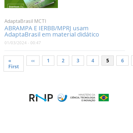
AdaptaBrasil MCTI
ABRAMPA E IERBB/MPRJ usam
AdaptaBrasil em material didático
01/03/2024 - 00:47
Paginação
Página anterior
«
‹‹
1
2
3
4
5
6
Primeira página
First