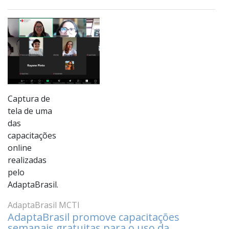
Captura de
tela de uma
das
capacitações
online
realizadas
pelo
AdaptaBrasil.
AdaptaBrasil MCTI
AdaptaBrasil promove capacitações
semanais gratuitas para o uso da