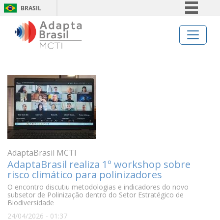
BRASIL
Simplifique!
Comunica BR
Participe
Acesso à informação
Legislação
Canais
AdaptaBrasil MCTI
AdaptaBrasil realiza 1º workshop sobre
risco climático para polinizadores
O encontro discutiu metodologias e indicadores do novo
subsetor de Polinização dentro do Setor Estratégico de
Biodiversidade
24/04/2026 - 01:37