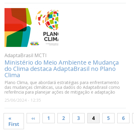
AdaptaBrasil MCTI
Ministério do Meio Ambiente e Mudança
do Clima destaca AdaptaBrasil no Plano
Clima
Plano Clima, que abordará estratégias para enfrentamento
das mudanças climáticas, usa dados do AdaptaBrasil como
referência para planejar ações de mitigação e adaptação
25/06/2024 - 12:35
Paginação
Página anterior
«
‹‹
1
2
3
4
5
6
Primeira página
First