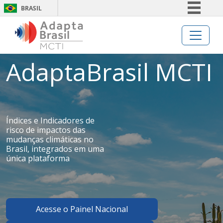
BRASIL
Simplifique!
Comunica BR
Participe
AdaptaBrasil MCTI
Acesso à informação
Legislação
Canais
Índices e Indicadores de
risco de impactos das
mudanças climáticas no
Brasil, integrados em uma
única plataforma
Acesse o Painel Nacional