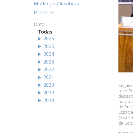
MudançasClimáticas
Parcerias
Data
Todas
2026
2025
2024
2023
2022
2021
2020
Seguind
o de Po
2019
decisão
2018
funcion
de Pesq
Espacia
Costeir
de Coop