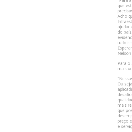
“Para a
que est
precisa
Acho qu
Infraes
ajudar 
do país
evidênc
tudo is
Esperam
Nelson 
Para o 
mais um
“Nessas
Ou seja
aplicad
desafio
qualida
mais re
que pos
desempe
preço e
e servi