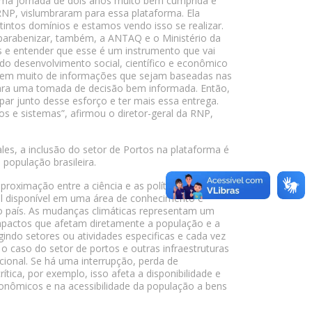
é uma jornada de dois anos muito bem cumprida e
 RNP, vislumbraram para essa plataforma. Ela
istintos domínios e estamos vendo isso se realizar.
parabenizar, também, a ANTAQ e o Ministério da
s e entender que esse é um instrumento que vai
o desenvolvimento social, científico e econômico
ndem muito de informações que sejam baseadas nas
para uma tomada de decisão bem informada. Então,
par junto desse esforço e ter mais essa entrega.
 e sistemas”, afirmou o diretor-geral da RNP,
es, a inclusão do setor de Portos na plataforma é
população brasileira.
roximação entre a ciência e as políticas públicas.
el disponível em uma área de conhecimento é
no país. As mudanças climáticas representam um
impactos que afetam diretamente a população e a
indo setores ou atividades especificas e cada vez
 caso do setor de portos e outras infraestruturas
ional. Se há uma interrupção, perda de
ca, por exemplo, isso afeta a disponibilidade e
conômicos e na acessibilidade da população a bens