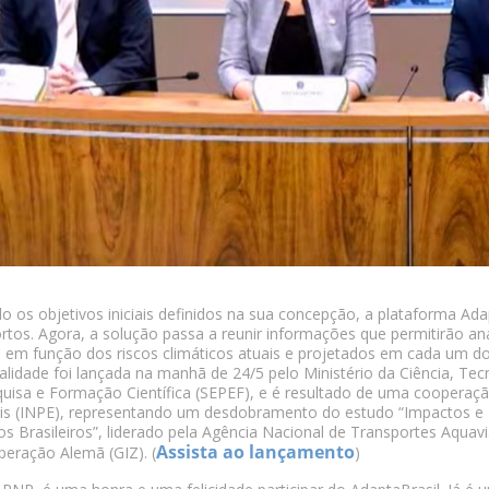
o os objetivos iniciais definidos na sua concepção, a plataforma A
rtos. Agora, a solução passa a reunir informações que permitirão an
 em função dos riscos climáticos atuais e projetados em cada um do
alidade foi lançada na manhã de 24/5 pelo Ministério da Ciência, Tec
uisa e Formação Científica (SEPEF), e é resultado de uma cooperaçã
is (INPE), representando um desdobramento do estudo “Impactos e 
os Brasileiros”, liderado pela Agência Nacional de Transportes Aqua
Assista ao lançamento
eração Alemã (GIZ). (
)