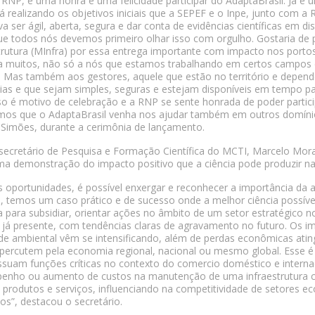
 RNP, é uma honra e uma felicidade participar do AdaptaBrasil. Já 
á realizando os objetivos iniciais que a SEPEF e o Inpe, junto com a
va ser ágil, aberta, segura e dar conta de evidências científicas em d
e todos nós devemos primeiro olhar isso com orgulho. Gostaria de 
trutura (MInfra) por essa entrega importante com impacto nos porto
a muitos, não só a nós que estamos trabalhando em certos campos d
. Mas também aos gestores, aquele que estão no território e depe
ias e que sejam simples, seguras e estejam disponíveis em tempo 
so é motivo de celebração e a RNP se sente honrada de poder partici
os que o AdaptaBrasil venha nos ajudar também em outros domínios
Simões, durante a cerimônia de lançamento.
secretário de Pesquisa e Formação Científica do MCTI, Marcelo Moral
a demonstração do impacto positivo que a ciência pode produzir na 
 oportunidades, é possível enxergar e reconhecer a importância da ap
, temos um caso prático e de sucesso onde a melhor ciência possív
a para subsidiar, orientar ações no âmbito de um setor estratégico 
 já presente, com tendências claras de agravamento no futuro. Os 
de ambiental vêm se intensificando, além de perdas econômicas ating
percutem pela economia regional, nacional ou mesmo global. Esse é o
suam funções críticas no contexto do comercio doméstico e internac
nho ou aumento de custos na manutenção de uma infraestrutura críti
 produtos e serviços, influenciando na competitividade de setores e
ços”, destacou o secretário.