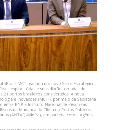
daptaBrasil MCTI ganhou um novo Setor Estratégico,
álises exploratórias e subsidiarão tomadas de
s 21 portos brasileiros considerados. A nova
nologia e Inovações (MCTI), por meio da Secretaria
o entre RNP e Instituto Nacional de Pesquisas
Riscos da Mudança do Clima no Portos Públicos
viários (ANTAQ-MInfra), em parceria com a Agência