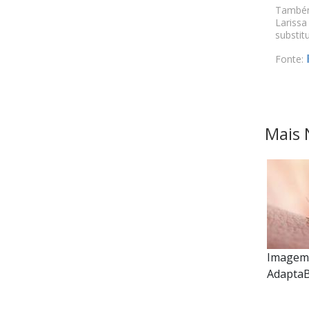
Também 
Larissa
substit
Fonte:
Mais 
Imagem
AdaptaB