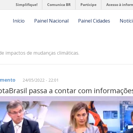
Simplifique!
Comunica BR
Participe
Acesso à infor
navegação
Início
Painel Nacional
Painel Cidades
Notíc
de impactos de mudanças climáticas.
amento
24/05/2022 - 22:01
taBrasil passa a contar com informações