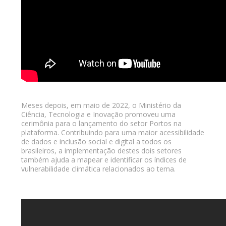
Meses depois, em maio de 2022, o Ministério da
Ciência, Tecnologia e Inovação promoveu uma
cerimônia para o lançamento do setor Portos na
plataforma. Contribuindo para uma maior acessibilidade
de dados e inclusão social e digital a todos os
brasileiros, a implementação destes dois setores
também ajuda a mapear e identificar os índices de
vulnerabilidade climática relacionados ao tema.