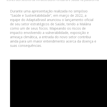
Durante uma apresentação realizada no simpósio
"Saúde e Sustentabilidade”, em março de 2022, a
equipe do AdaptaBrasil anunciou o lançamento oficial
de seu setor estratégicos de Saúde, tendo a Malária
como um de seus focos. Mapeando os riscos de
impacto envolvendo a vulnerabilidade, exposição e
ameaça climática, a entrada do novo setor contribui
ainda para um maior entendimento acerca da doença e
suas consequências.