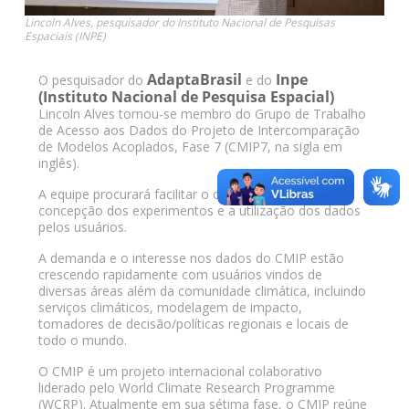
Lincoln Alves, pesquisador do Instituto Nacional de Pesquisas
Espaciais (INPE)
AdaptaBrasil
Inpe
O pesquisador do
e do
(Instituto Nacional de Pesquisa Espacial)
Lincoln Alves tornou-se membro do Grupo de Trabalho
de Acesso aos Dados do Projeto de Intercomparação
de Modelos Acoplados, Fase 7 (CMIP7, na sigla em
inglês).
A equipe procurará facilitar o caminho entre a
concepção dos experimentos e a utilização dos dados
pelos usuários.
A demanda e o interesse nos dados do CMIP estão
crescendo rapidamente com usuários vindos de
diversas áreas além da comunidade climática, incluindo
serviços climáticos, modelagem de impacto,
tomadores de decisão/políticas regionais e locais de
todo o mundo.
O CMIP é um projeto internacional colaborativo
liderado pelo World Climate Research Programme
(WCRP). Atualmente em sua sétima fase, o CMIP reúne