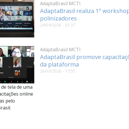
AdaptaBrasil MCTI
AdaptaBrasil realiza 1º workshop
polinizadores
24/04/2026 - 01:37
AdaptaBrasil MCTI
AdaptaBrasil promove capacitaç
da plataforma
26/03/2026 - 17:55
 de tela de uma
acitações online
as pelo
asil.