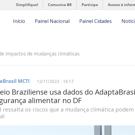
Simplifique!
Comunica BR
Participe
Acesso à infor
navegação
Início
Painel Nacional
Painel Cidades
Notíc
de impactos de mudanças climáticas.
aBrasil MCTI
12/11/2023 - 16:17
eio Braziliense usa dados do AdaptaBra
gurança alimentar no DF
l ressalta os riscos que a mudança climática podem 
al