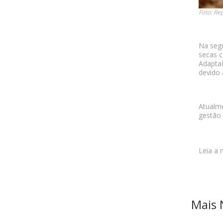
Foto: Re
Na segu
secas c
AdaptaB
devido
Atualme
gestão 
Leia a 
Mais 