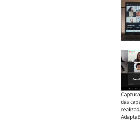
Captura
das cap
realizad
AdaptaBr