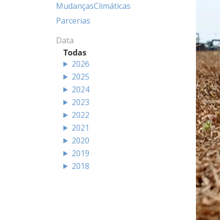
MudançasClimáticas
Parcerias
Data
Todas
2026
2025
2024
2023
2022
2021
2020
2019
2018